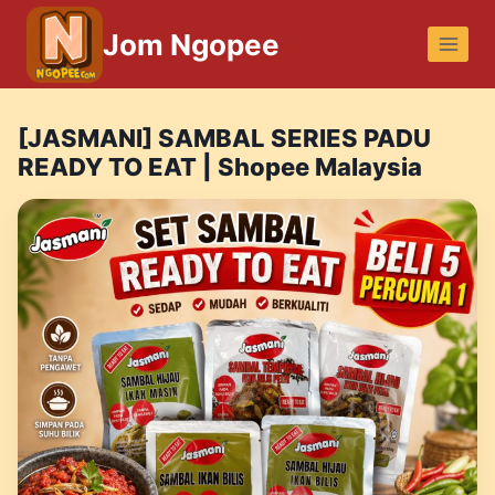
Skip
Jom Ngopee
to
content
[JASMANI] SAMBAL SERIES PADU
READY TO EAT | Shopee Malaysia