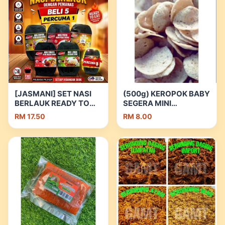
[JASMANI] SET NASI
(500g) KEROPOK BABY
BERLAUK READY TO
SEGERA MINI
EAT DENGAN
TERENGGANU | Shopee
RM 17.50
RM 8.00
PEMANAS | Shopee
Malaysia
Malaysia