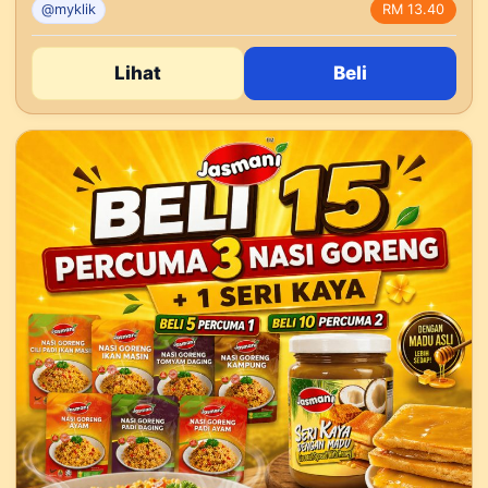
@myklik
RM 13.40
Lihat
Beli