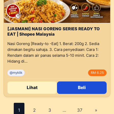
[JASMANI] NASI GORENG SERIES READY TO
EAT | Shopee Malaysia
Nasi Goreng [Ready-to -Eat] 1. Berat: 200g 2. Sedia
dimakan begitu sahaja. 3. Cara penyediaan: Cara 1:
Rendam dalam air panas selama 5-10 minit. Cara 2:
Hidang di…
@myklik
RM 6.25
Lihat
Beli
Posts
1
2
3
…
37
»