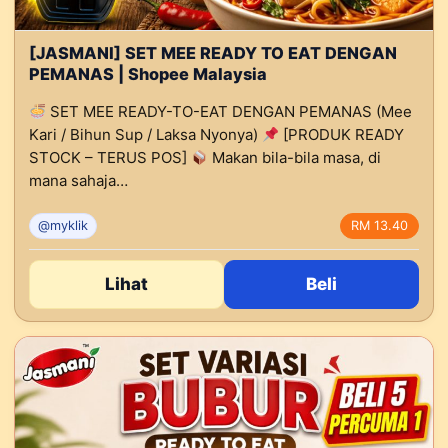
[JASMANI] SET MEE READY TO EAT DENGAN
PEMANAS | Shopee Malaysia
SET MEE READY-TO-EAT DENGAN PEMANAS (Mee
Kari / Bihun Sup / Laksa Nyonya)
[PRODUK READY
STOCK – TERUS POS]
Makan bila-bila masa, di
mana sahaja…
@myklik
RM 13.40
Lihat
Beli