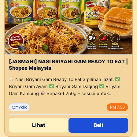
[JASMANI] NASI BRIYANI GAM READY TO EAT |
Shopee Malaysia
Nasi Briyani Gam Ready To Eat 3 pilihan lazat:
Briyani Gam Ayam
Briyani Gam Daging
Briyani
Gam Kambing
Sepaket 250g – sesuai untuk…
@myklik
RM 7.50
Lihat
Beli