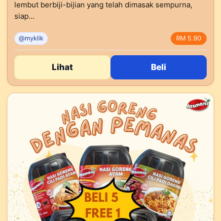
lembut berbiji-bijian yang telah dimasak sempurna,
siap…
@myklik
RM 5.90
Lihat
Beli