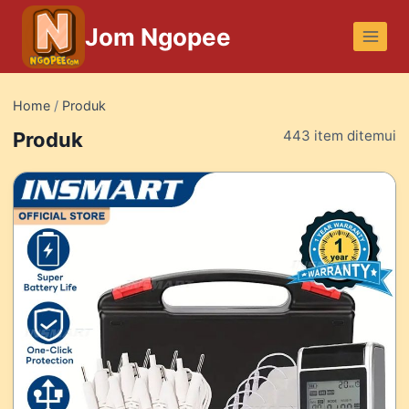
Skip
Jom Ngopee
to
content
Home
/
Produk
443 item ditemui
Produk