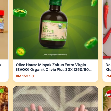
y
Olive House Minyak Zaitun Extra Virgin
De
(EVOO) Organik Olivie Plus 30X (250/50ml)
Kh
+ [Add On] | Shopee Malaysia
RM 153.90
RM