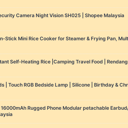
curity Camera Night Vision SH025 | Shopee Malaysia
Non-Stick Mini Rice Cooker for Steamer & Frying Pan,
ant Self-Heating Rice |Camping Travel Food | Rendan
ds | Touch RGB Bedside Lamp | Silicone | Birthday & Ch
6000mAh Rugged Phone Modular petachable Earbud/c
laysia