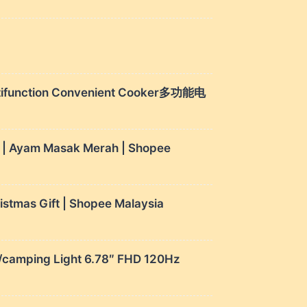
 Multifunction Convenient Cooker多功能电
g | Ayam Masak Merah | Shopee
ristmas Gift | Shopee Malaysia
amping Light 6.78″ FHD 120Hz