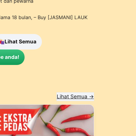
et dan pewarna
lama 18 bulan, – Buy [JASMANI] LAUK
Lihat Semua
e anda!
Lihat Semua →