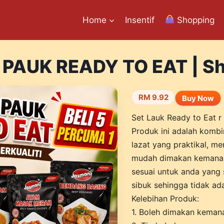
Home
Insentif
Shopping
PAUK READY TO EAT | Sh
RM 9.92
Buy Now
Set Lauk Ready to Eat 
Produk ini adalah komb
lazat yang praktikal, m
mudah dimakan kemana p
sesuai untuk anda yang s
sibuk sehingga tidak a
Kelebihan Produk:
1. Boleh dimakan keman