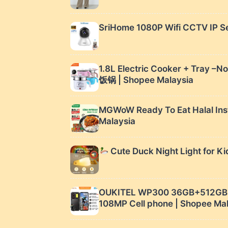
SriHome 1080P Wifi CCTV IP Se
1.8L Electric Cooker + Tray –
饭锅 | Shopee Malaysia
MGWoW Ready To Eat Halal Inst
Malaysia
Cute Duck Night Light for Ki
OUKITEL WP300 36GB+512GB 1
108MP Cell phone | Shopee Ma