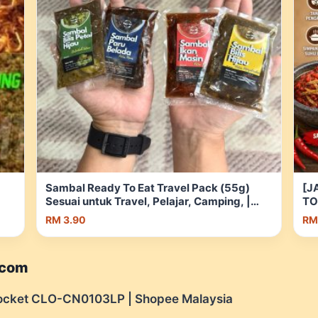
Sambal Ready To Eat Travel Pack (55g)
[J
Sesuai untuk Travel, Pelajar, Camping, |
TO
Shopee Malaysia
RM 3.90
RM
.com
cket CLO-CN0103LP | Shopee Malaysia