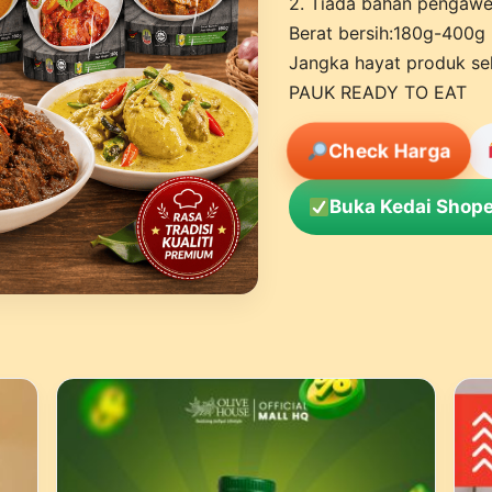
2. Tiada bahan pengaw
Berat bersih:180g-400g
Jangka hayat produk se
PAUK READY TO EAT
Check Harga
Buka Kedai Shope