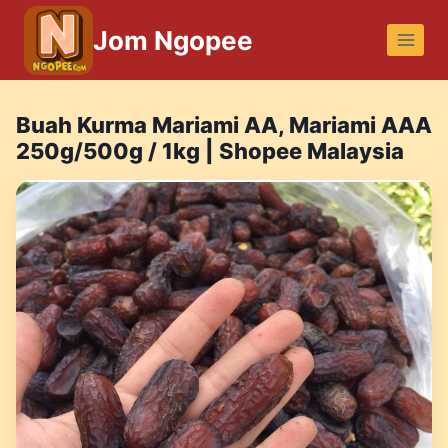
Skip
Jom Ngopee
to
content
Buah Kurma Mariami AA, Mariami AAA
250g/500g / 1kg | Shopee Malaysia