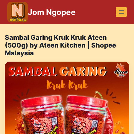
Skip
Jom Ngopee
to
content
Sambal Garing Kruk Kruk Ateen
(500g) by Ateen Kitchen | Shopee
Malaysia