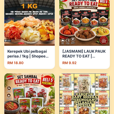
Kerepek Ubi pelbagai
[JASMANI] LAUK PAUK
perisa / 1kg | Shopee
READY TO EAT |
Malaysia
Shopee Malaysia
RM 18.80
RM 9.92