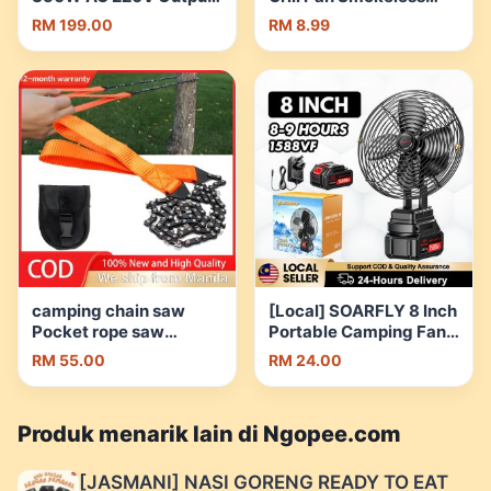
Emergency Backup
Grill Pan Outdoor
RM 199.00
RM 8.99
Power Pack Outdoor
Camping Grill Pan
Camping Power Supply
Frying Pan BBQ Grill
Solar Generator |
Pan 韩式烤盘 不粘烤肉盘
Shopee Malaysia
| Shopee Malaysia
camping chain saw
[Local] SOARFLY 8 Inch
Pocket rope saw
Portable Camping Fan
multifunctionhandsteel
Cordless Rechargeable
RM 55.00
RM 24.00
wire saw portable
Fan Metal Kipas Bateri
folding saw gergaji
Tahan Lama for Home
pokok outdoor
Outdoor Camping |
Produk menarik lain di Ngopee.com
equipment field tree
Shopee Malaysia
camping camping
survival supplies 手锯
[JASMANI] NASI GORENG READY TO EAT