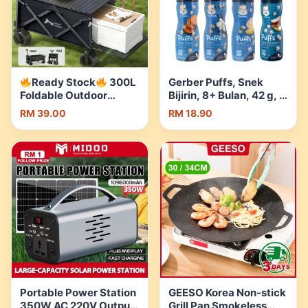
Ready Stock
300L
Gerber Puffs, Snek
Foldable Outdoor
Bijirin, 8+ Bulan, 42 g, 7
Wagon Trolley Portable
Perisa, Puffs Gerber,
RM 39.00
RM 18.90
Camping Shopping Cart
Gerber, Puff | Shopee
with Brake Storage
Malaysia
Basket | Shopee
Malaysia
Portable Power Station
GEESO Korea Non-stick
350W AC 220V Output
Grill Pan Smokeless