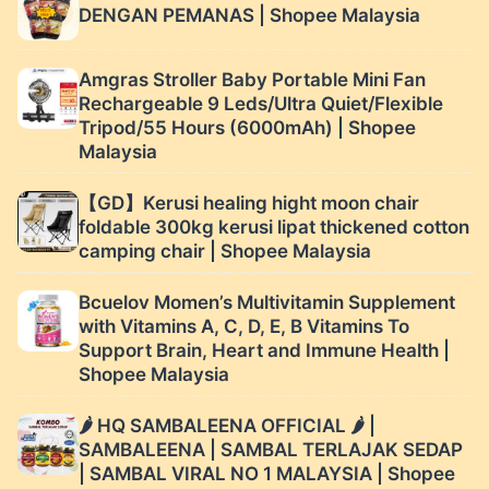
angle saw diamond
DENGAN PEMANAS | Shopee Malaysia
wire saw | Shopee
Malaysia
Amgras Stroller Baby Portable Mini Fan
Rechargeable 9 Leds/Ultra Quiet/Flexible
Tripod/55 Hours (6000mAh) | Shopee
Malaysia
【GD】Kerusi healing hight moon chair
foldable 300kg kerusi lipat thickened cotton
camping chair | Shopee Malaysia
Bcuelov Momen’s Multivitamin Supplement
with Vitamins A, C, D, E, B Vitamins To
Support Brain, Heart and Immune Health |
Shopee Malaysia
🌶 HQ SAMBALEENA OFFICIAL 🌶 |
SAMBALEENA | SAMBAL TERLAJAK SEDAP
| SAMBAL VIRAL NO 1 MALAYSIA | Shopee