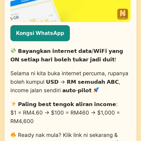
Kongsi WhatsApp
𝗕𝗮𝘆𝗮𝗻𝗴𝗸𝗮𝗻 𝗶𝗻𝘁𝗲𝗿𝗻𝗲𝘁 𝗱𝗮𝘁𝗮/𝗪𝗶𝗙𝗶 𝘆𝗮𝗻𝗴
𝗢𝗡 𝘀𝗲𝘁𝗶𝗮𝗽 𝗵𝗮𝗿𝗶 𝗯𝗼𝗹𝗲𝗵 𝘁𝘂𝗸𝗮𝗿 𝗷𝗮𝗱𝗶 𝗱𝘂𝗶𝘁!
Selama ni kita buka internet percuma, rupanya
boleh kumpul 𝗨𝗦𝗗 → 𝗥𝗠 𝘀𝗲𝗺𝘂𝗱𝗮𝗵 𝗔𝗕𝗖,
income jalan sendiri 𝗮𝘂𝘁𝗼‑𝗽𝗶𝗹𝗼𝘁
𝗣𝗮𝗹𝗶𝗻𝗴 𝗯𝗲𝘀𝘁 𝘁𝗲𝗻𝗴𝗼𝗸 𝗮𝗹𝗶𝗿𝗮𝗻 𝗶𝗻𝗰𝗼𝗺𝗲:
$1 = RM4.60 → $100 = RM460 → $1,000 =
RM4,600
Ready nak mula? Klik link ni sekarang &