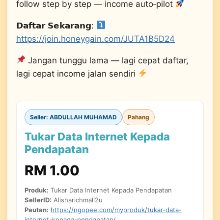
follow step by step — income auto‑pilot
𝗗𝗮𝗳𝘁𝗮𝗿 𝗦𝗲𝗸𝗮𝗿𝗮𝗻𝗴:
https://join.honeygain.com/JUTA1B5D24
Jangan tunggu lama — lagi cepat daftar,
lagi cepat income jalan sendiri
Seller: ABDULLAH MUHAMAD
Pahang
Tukar Data Internet Kepada
Pendapatan
RM 1.00
Produk:
Tukar Data Internet Kepada Pendapatan
SellerID:
Alisharichmall2u
Pautan:
https://ngopee.com/myproduk/tukar-data-
internet-kepada-pendapatan/