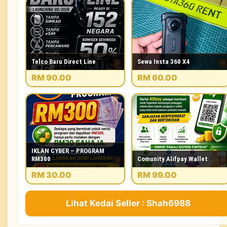
Telco Baru Direct Line
Sewa Insta 360 X4
RM 90.00
RM 60.00
IKLAN CYBER – PROGRAM
RM300
Comunity Alifpay Wallet
RM 30.00
RM 99.00
Lihat Kedai Seller : Shah6988