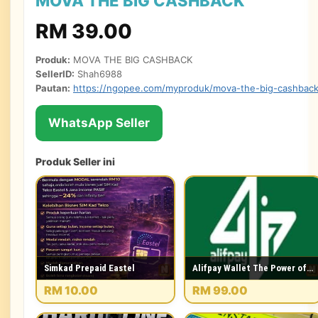
MOVA THE BIG CASHBACK
RM 39.00
Produk:
MOVA THE BIG CASHBACK
SellerID:
Shah6988
Pautan:
https://ngopee.com/myproduk/mova-the-big-cashback
WhatsApp Seller
Produk Seller ini
Simkad Prepaid Eastel
Alifpay Wallet The Power of…
RM 10.00
RM 99.00