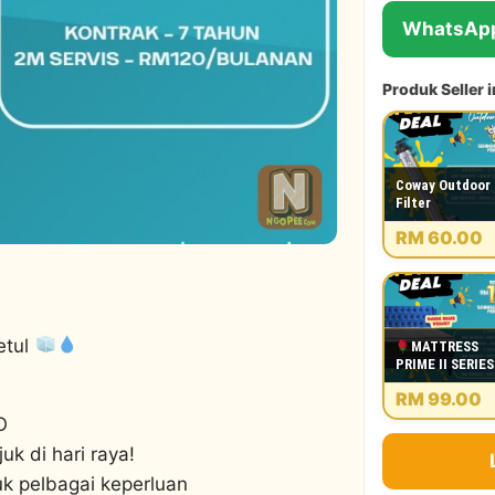
WhatsApp
Produk Seller i
Coway Outdoor
Filter
RM 60.00
etul
MATTRESS
PRIME II SERIE
RM 99.00
O
uk di hari raya!
uk pelbagai keperluan