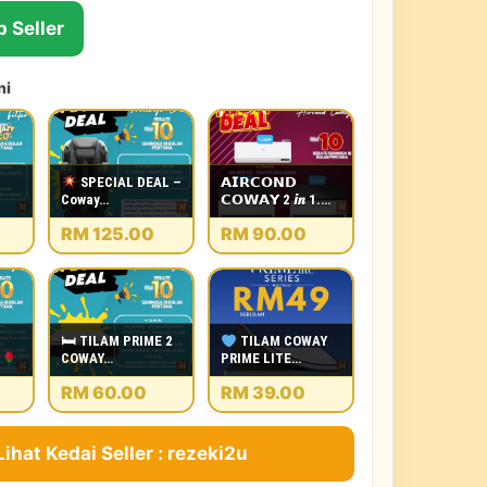
 Seller
ni
SPECIAL DEAL –
𝗔𝗜𝗥𝗖𝗢𝗡𝗗
Coway…
𝗖𝗢𝗪𝗔𝗬 2 𝙞𝒏 1.…
RM 125.00
RM 90.00
🛏 TILAM PRIME 2
TILAM COWAY
S
COWAY…
PRIME LITE…
RM 60.00
RM 39.00
Lihat Kedai Seller : rezeki2u