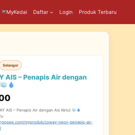
MyKedai
Daftar
Login
Produk Terbaru
Selangor
AIS – Penapis Air dengan
.00
 AIS – Penapis Air dengan Ais Ketul
2u
/ngopee.com/myproduk/coway-neon-penapis-air-
/