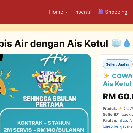
Home
Insentif
Shopping
s Air dengan Ais Ketul
Seller: Jaafar
COWAY 
Ais Ketul
RM 60
Produk:
COWAY
SellerID:
rezeki
Pautan:
https:/
bajet-bergaya-2