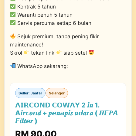
Kontrak 5 tahun
Waranti penuh 5 tahun
Servis percuma setiap 6 bulan
Sejuk premium, tanpa pening fikir
maintenance!
Skrol
tekan link
siap setel
WhatsApp sekarang:
Seller: Jaafar
Selangor
𝗔𝗜𝗥𝗖𝗢𝗡𝗗 𝗖𝗢𝗪𝗔𝗬 2 𝙞𝒏 1.
A𝙞𝒓𝙘𝒐𝙣𝒅 + 𝒑𝙚𝒏𝙖𝒑𝙞𝒔 𝒖𝙙𝒂𝙧𝒂 ( 𝑯𝙀𝑷𝘼
𝙁𝒊𝙡𝒕𝙚𝒓 )
RM 90.00