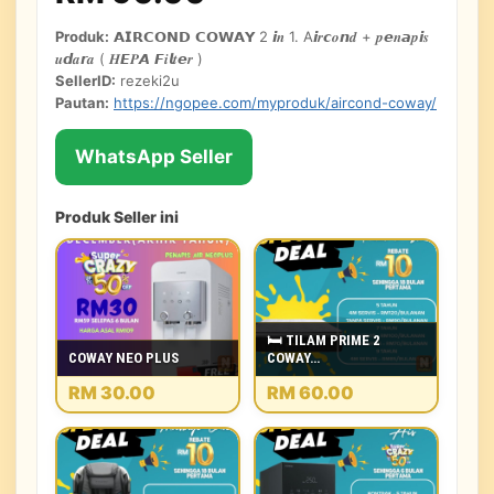
Produk:
𝗔𝗜𝗥𝗖𝗢𝗡𝗗 𝗖𝗢𝗪𝗔𝗬 2 𝙞𝒏 1. A𝙞𝒓𝙘𝒐𝙣𝒅 + 𝒑𝙚𝒏𝙖𝒑𝙞𝒔
𝒖𝙙𝒂𝙧𝒂 ( 𝑯𝙀𝑷𝘼 𝙁𝒊𝙡𝒕𝙚𝒓 )
SellerID:
rezeki2u
Pautan:
https://ngopee.com/myproduk/aircond-coway/
WhatsApp Seller
Produk Seller ini
🛏 TILAM PRIME 2
COWAY NEO PLUS
COWAY…
RM 30.00
RM 60.00