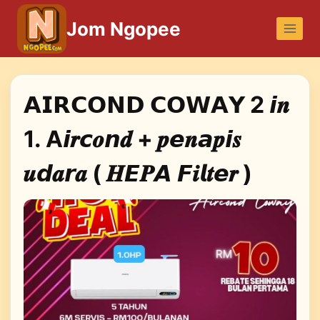
Skip
Jom Ngopee
to
content
𝗔𝗜𝗥𝗖𝗢𝗡𝗗 𝗖𝗢𝗪𝗔𝗬 2 𝙞𝒏
1. A𝙞𝒓𝙘𝒐𝙣𝒅 + 𝒑𝙚𝒏𝙖𝒑𝙞𝒔
𝒖𝙙𝒂𝙧𝒂 ( 𝑯𝙀𝑷𝘼 𝙁𝒊𝙡𝒕𝙚𝒓 )