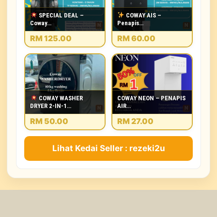
SPECIAL DEAL –
COWAY AIS –
Coway…
Penapis…
RM 125.00
RM 60.00
COWAY WASHER
COWAY NEON – PENAPIS
DRYER 2-IN-1…
AIR…
RM 50.00
RM 27.00
Lihat Kedai Seller : rezeki2u