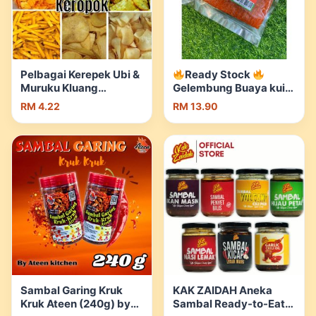
Pelbagai Kerepek Ubi &
Ready Stock
Muruku Kluang
Gelembung Buaya kuih
400Gram | Shopee
tradisi melayu/candy |
RM 4.22
RM 13.90
Malaysia
Shopee Malaysia
Sambal Garing Kruk
KAK ZAIDAH Aneka
Kruk Ateen (240g) by
Sambal Ready-to-Eat