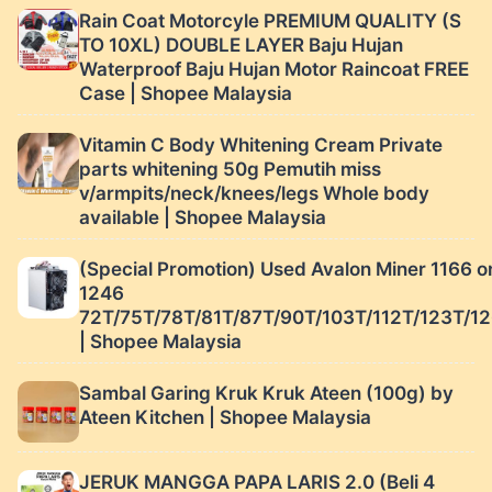
Rain Coat Motorcyle PREMIUM QUALITY (S
TO 10XL) DOUBLE LAYER Baju Hujan
Waterproof Baju Hujan Motor Raincoat FREE
Case | Shopee Malaysia
Vitamin C Body Whitening Cream Private
parts whitening 50g Pemutih miss
v/armpits/neck/knees/legs Whole body
available | Shopee Malaysia
(Special Promotion) Used Avalon Miner 1166 o
1246
72T/75T/78T/81T/87T/90T/103T/112T/123T/1
| Shopee Malaysia
Sambal Garing Kruk Kruk Ateen (100g) by
Ateen Kitchen | Shopee Malaysia
JERUK MANGGA PAPA LARIS 2.0 (Beli 4