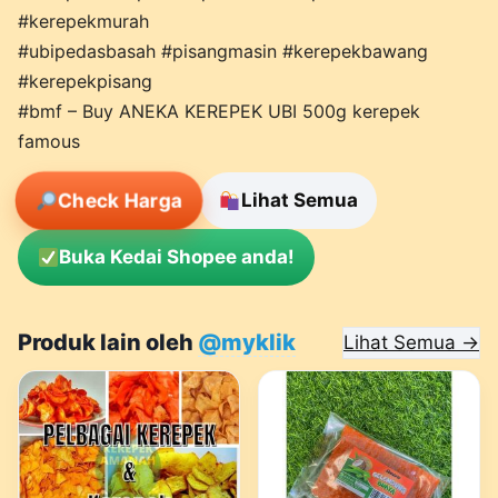
#kerepekmurah
#ubipedasbasah #pisangmasin #kerepekbawang
#kerepekpisang
#bmf – Buy ANEKA KEREPEK UBI 500g kerepek
famous
Check Harga
Lihat Semua
Buka Kedai Shopee anda!
Produk lain oleh
@myklik
Lihat Semua →