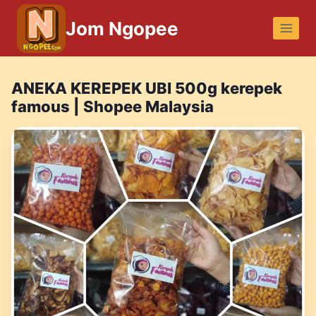
Skip
Jom Ngopee
to
content
ANEKA KEREPEK UBI 500g kerepek
famous | Shopee Malaysia