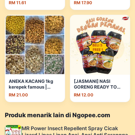
Ateen Kitchen | Shopee
Tanpa Bahan Pengawet
RM 11.61
RM 17.90
Malaysia
| Shopee Malaysia
ANEKA KACANG 1kg
[JASMANI] NASI
kerepek famous |
GORENG READY TO
Shopee Malaysia
EAT DENGAN
RM 21.00
RM 12.00
PEMANAS | Shopee
Malaysia
Produk menarik lain di Ngopee.com
MR Power Insect Repellent Spray Cicak