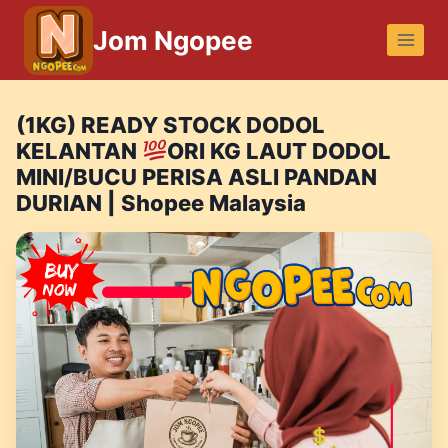
Skip
Jom Ngopee
to
content
(1KG) READY STOCK DODOL
KELANTAN
ORI KG LAUT DODOL
MINI/BUCU PERISA ASLI PANDAN
DURIAN | Shopee Malaysia