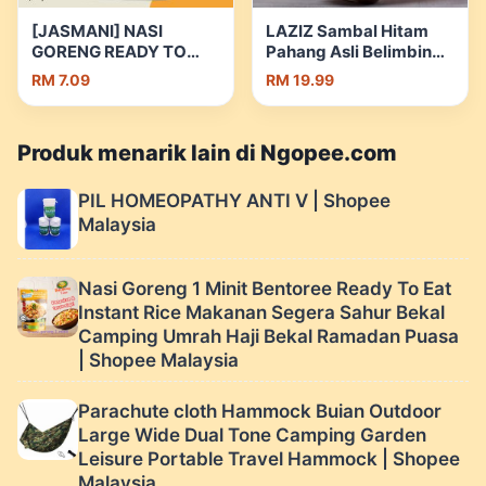
[JASMANI] NASI
LAZIZ Sambal Hitam
GORENG READY TO
Pahang Asli Belimbing
EAT DENGAN BEKAS
Buluh Pedas Manis
RM 7.09
RM 19.99
MAKANAN | Shopee
200g | Shopee
Malaysia
Malaysia
Produk menarik lain di Ngopee.com
PIL HOMEOPATHY ANTI V | Shopee
Malaysia
Nasi Goreng 1 Minit Bentoree Ready To Eat
Instant Rice Makanan Segera Sahur Bekal
Camping Umrah Haji Bekal Ramadan Puasa
| Shopee Malaysia
Parachute cloth Hammock Buian Outdoor
Large Wide Dual Tone Camping Garden
Leisure Portable Travel Hammock | Shopee
Malaysia