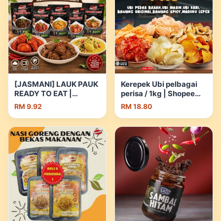
[JASMANI] LAUK PAUK
Kerepek Ubi pelbagai
READY TO EAT |
perisa / 1kg | Shopee
Shopee Malaysia
Malaysia
RM 9.92
RM 18.80