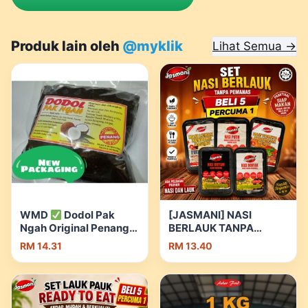
Produk lain oleh
@myklik
Lihat Semua →
WMD
Dodol Pak
[JASMANI] NASI
Ngah Original Penang
BERLAUK TANPA
500g
Perisa Asli
PEMANAS READY TO
RM 14.31
RM 13.40
Murah & Tahan Lama |
EAT | Shopee Malaysia
Shopee Malaysia