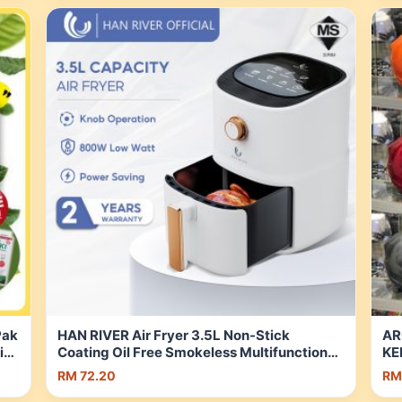
Pak
HAN RIVER Air Fryer 3.5L Non-Stick
AR
i
Coating Oil Free Smokeless Multifunctional
KE
e |
Cooking 800W Low Watt | Shopee Malaysia
TI
RM 72.20
RM
Ma