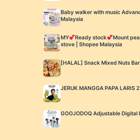
Baby walker with music Advan
Malaysia
MY
Ready stock
Mount peak
stove | Shopee Malaysia
[HALAL] Snack Mixed Nuts Bar 
JERUK MANGGA PAPA LARIS 2.0 
GOOJODOQ Adjustable Digital D