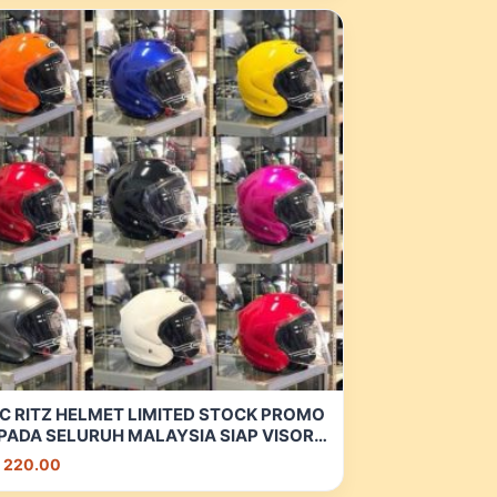
C RITZ HELMET LIMITED STOCK PROMO
PADA SELURUH MALAYSIA SIAP VISOR
NTED IRIDIUM DAN CRYSTAL | Shopee
 220.00
laysia