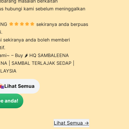
ebarang masalah berkaitan
rus hubungi kami sebelum meninggalkan
TANG
sekiranya anda berpuas
.
i sekiranya anda boleh memberi
if.
kami~ – Buy 🌶 HQ SAMBALEENA
EENA | SAMBAL TERLAJAK SEDAP |
ALAYSIA
Lihat Semua
e anda!
Lihat Semua →