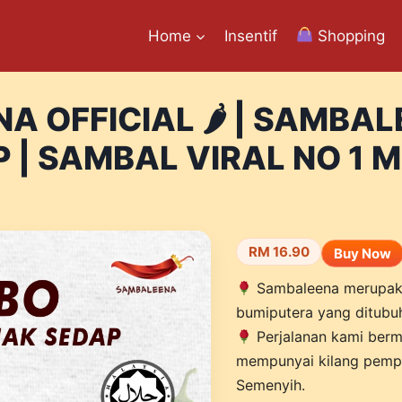
Home
Insentif
Shopping
NA OFFICIAL 🌶 | SAMBA
 | SAMBAL VIRAL NO 1 M
RM 16.90
Buy Now
Sambaleena merupak
bumiputera yang ditubu
Perjalanan kami bermu
mempunyai kilang pempr
Semenyih.