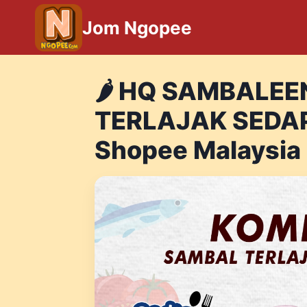
Skip
Jom Ngopee
to
content
🌶 HQ SAMBALEE
TERLAJAK SEDAP
Shopee Malaysia