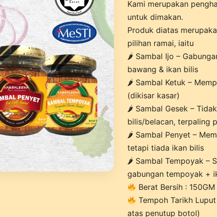
Kami merupakan penghas
untuk dimakan.
Produk diatas merupakan
pilihan ramai, iaitu
🌶 Sambal Ijo – Gabungan 
bawang & ikan bilis
🌶 Sambal Ketuk – Memp
(dikisar kasar)
🌶 Sambal Gesek – Tida
bilis/belacan, terpaling
🌶 Sambal Penyet – Mem
tetapi tiada ikan bilis
🌶 Sambal Tempoyak – S
gabungan tempoyak + ik
Berat Bersih : 150GM
Tempoh Tarikh Luput : 
atas penutup botol)