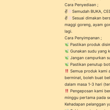
Cara Penyediaan ;
✌
Semudah BUKA, CE
✌
Sesuai dimakan ber
maggi goreng, ayam gor
lagi.
Cara Penyimpanan ;
Pastikan produk disi
Gunakan sudu yang k
Jangan campurkan su
Pastikan penutup boto
Semua produk kami a
berminat, boleh buat bel
dalam masa 1-3 hari (t
Pengeposan kami berja
minggu pertama pada se
Kehadapan pelanggan ya