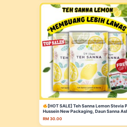
[HOT SALE] Teh Sanna Lemon Stevia 
Hussein New Packaging, Daun Sanna Asl
Tanah Arab Free Detox Kaki,Free Postag
RM 30.00
Shopee Malaysia