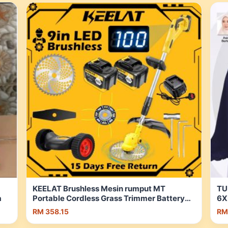
KEELAT Brushless Mesin rumput MT
TU
a
Portable Cordless Grass Trimmer Battery
6X
Cordless Weed Eater Powered Lawn Mower
Ma
RM 358.15
RM
Saw | Shopee Malaysia