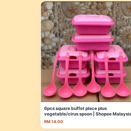
6pcs square buffet place plus
vegetable/cirus spoon | Shopee Malaysi
RM 14.00