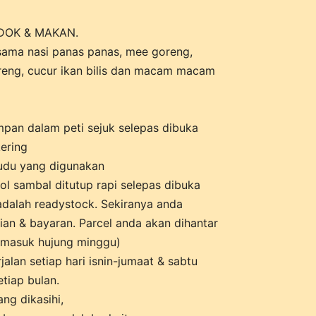
DOK & MAKAN.
sama nasi panas panas, mee goreng,
eng, cucur ikan bilis dan macam macam
mpan dalam peti sejuk selepas dibuka
ering
du yang digunakan
l sambal ditutup rapi selepas dibuka
dalah readystock. Sekiranya anda
ian & bayaran. Parcel anda akan dihantar
ermasuk hujung minggu)
lan setiap hari isnin-jumaat & sabtu
tiap bulan.
ng dikasihi,