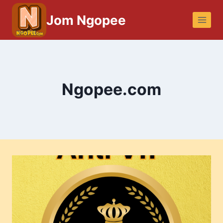
Skip
Jom Ngopee
to
content
Ngopee.com