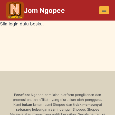
Skip
Jom Ngopee
to
content
Sila login dulu bosku.
Penafian:
Ngopee.com ialah platform pengiklanan dan
promosi pautan affiliate yang diuruskan oleh pengguna.
Kami
bukan
laman rasmi Shopee dan
tidak mempunyai
sebarang hubungan rasmi
dengan Shopee, Shopee
Malaysia atau mana-mana entiti berkaitan. Segala pautan ke